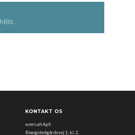
MBit.
KONTAKT OS
evercall ApS
Blangstedgårdsvej 1, kl. 2,