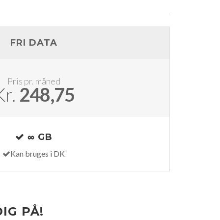
FRI DATA
Pris pr. måned
Kr.
248,75
∞ GB
Kan bruges i DK
DIG PÅ!