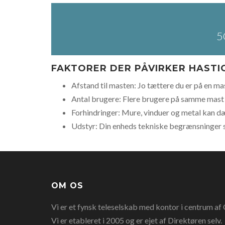
5
FAKTORER DER PÅVIRKER HAST
Afstand til masten: Jo tættere du er på en mas
Antal brugere: Flere brugere på samme mast 
Forhindringer: Mure, vinduer og metal kan d
Udstyr: Din enheds tekniske begrænsninger spi
OM OS
Vi er et fynsk teleselskab med kontor i centrum af O
Vi er etableret i 2005 og er ejet af Direktøren selv.