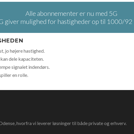
Alle abonnementer er nu med 5G
G giver mulighed for hastigheder op til 1000/92 
IGHEDEN
t, jo højere hastighed.
kan dele kapaciteten.
æmpe signalet indendørs.
ller en rolle.
dense, hvorfra vi leverer løsninger til både private og erhverv.