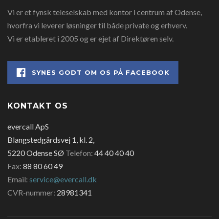
Vi er et fynsk teleselskab med kontor i centrum af Odense,
hvorfra vi leverer løsninger til både private og erhverv.
Vi er etableret i 2005 og er ejet af Direktøren selv.
SYNES GODT OM OS PÅ FACEBOOK
KONTAKT OS
evercall ApS
Blangstedgårdsvej 1, kl. 2,
5220 Odense SØ
Telefon:
44 40 40 40
Fax:
88 80 60 49
Email:
service@evercall.dk
CVR-nummer:
28981341